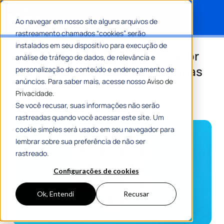
Ao navegar em nosso site alguns arquivos de
rastreamento chamados “cookies” serão
Search for:
instalados em seu dispositivo para execução de
Gestão de desempenho no setor
análise de tráfego de dados, de relevância e
público: desafios e boas práticas
personalização de conteúdo e endereçamento de
anúncios. Para saber mais, acesse nosso
Aviso de
Privacidade.
Por
Mariana Dutra Dos Santos
01 Abril 2025
6 Min De Leitura
Se você recusar, suas informações não serão
rastreadas quando você acessar este site. Um
cookie simples será usado em seu navegador para
lembrar sobre sua preferência de não ser
rastreado.
Configurações de cookies
Ok, Entendi
Recusar