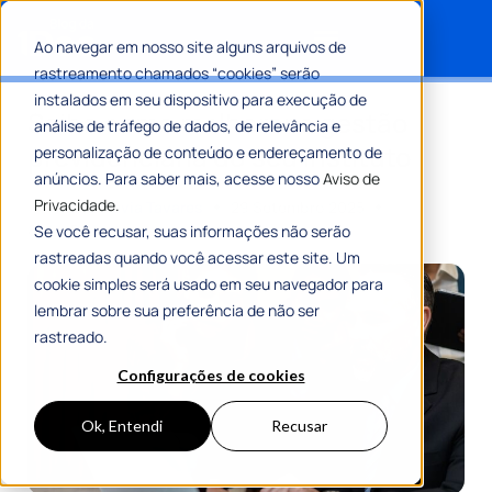
Ao navegar em nosso site alguns arquivos de
rastreamento chamados “cookies” serão
Search for:
instalados em seu dispositivo para execução de
Saiba como melhorar a gestão
análise de tráfego de dados, de relevância e
previdenciária do seu instituto
personalização de conteúdo e endereçamento de
anúncios. Para saber mais, acesse nosso
Aviso de
Privacidade.
Por
Maria Flávia Tavares
29 Setembro 2025
8 Min De Leitura
Se você recusar, suas informações não serão
rastreadas quando você acessar este site. Um
cookie simples será usado em seu navegador para
lembrar sobre sua preferência de não ser
rastreado.
Configurações de cookies
Ok, Entendi
Recusar