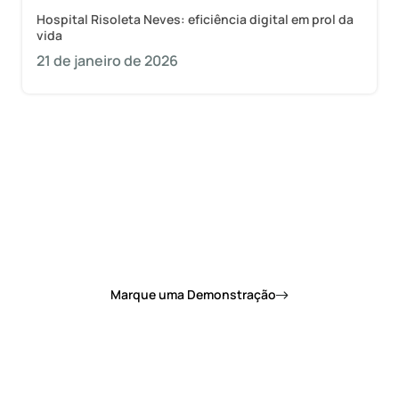
Hospital Risoleta Neves: eficiência digital em prol da
vida
21 de janeiro de 2026
Quer saber como a 1Doc pode mudar de vez o
dia a dia da sua prefeitura?
Marque uma Demonstração