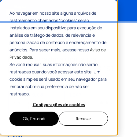
Ao navegar em nosso site alguns arquivos de
rastreamento chamados “cookies” serão
Search for:
instalados em seu dispositivo para execução de
Home
»
Instituto de Previdência de Nova Andradina digitaliza
análise de tráfego de dados, de relevância e
processos e economiza R$ 151 mil em um ano
personalização de conteúdo e endereçamento de
Instituto de Previdência de
anúncios. Para saber mais, acesse nosso
Aviso de
Nova Andradina digitaliza
Privacidade.
Se você recusar, suas informações não serão
processos e economiza R$ 151
rastreadas quando você acessar este site. Um
mil em um ano
cookie simples será usado em seu navegador para
lembrar sobre sua preferência de não ser
rastreado.
R$315.119,08
1.047
média de economia
documentos emitidos
Configurações de cookies
desde 2023
Ok, Entendi
Recusar