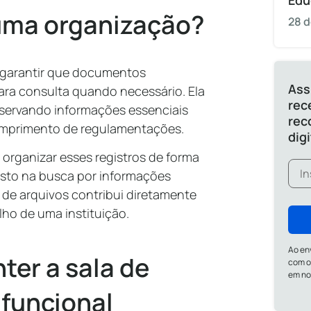
Edu
uma organização?
28 d
é garantir que documentos
Ass
ara consulta quando necessário. Ela
rec
eservando informações essenciais
rec
mprimento de regulamentações.
dig
 organizar esses registros de forma
asto na busca por informações
 de arquivos contribui diretamente
lho de uma instituição.
Ao en
ter a sala de
com o
em n
 funcional