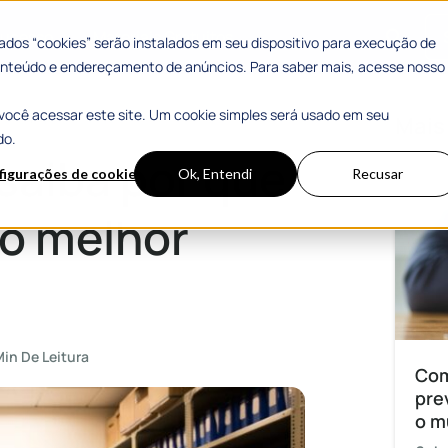
 Sucesso
Materiais Gratuitos
dos “cookies” serão instalados em seu dispositivo para execução de
 conteúdo e endereçamento de anúncios. Para saber mais, acesse nosso
você acessar este site. Um cookie simples será usado em seu
lhor caminho!
Mais
do.
 saiba por que
figurações de cookies
Ok, Entendi
Recusar
 o melhor
Min De Leitura
Com
pre
o m