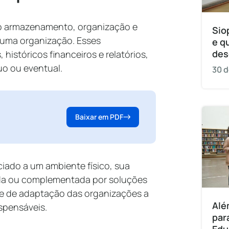
ao armazenamento, organização e
Sio
 uma organização. Esses
e q
des
istóricos financeiros e relatórios,
uo ou eventual.
30 d
Baixar em PDF
iado a um ambiente físico, sua
ída ou complementada por soluções
ade de adaptação das organizações a
Alé
ispensáveis.
par