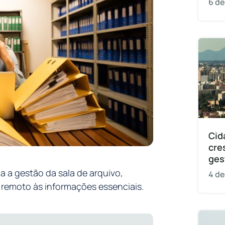
6 de
Cid
cre
ges
a a gestão da sala de arquivo,
4 de
remoto às informações essenciais.