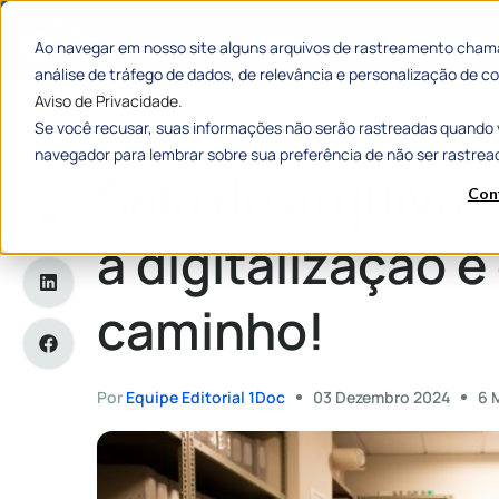
Categorias
Histórias de
Ao navegar em nosso site alguns arquivos de rastreamento chama
análise de tráfego de dados, de relevância e personalização de
Aviso de Privacidade.
Se você recusar, suas informações não serão rastreadas quando 
Home
»
Sala de arquivo: saiba por que a digitalização é o me
navegador para lembrar sobre sua preferência de não ser rastrea
Sala de arquivo:
Con
a digitalização é
caminho!
Por
Equipe Editorial 1Doc
03 Dezembro 2024
6 