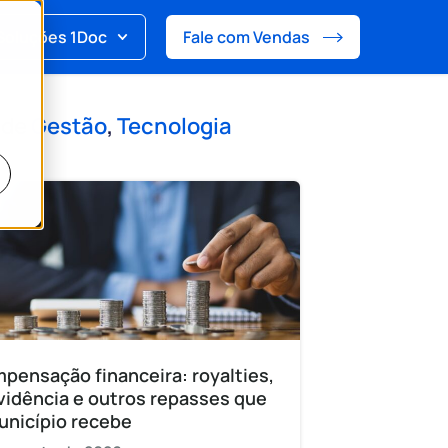
Soluções 1Doc
Fale com Vendas
 de
Gestão
,
Tecnologia
pensação financeira: royalties,
vidência e outros repasses que
unicípio recebe