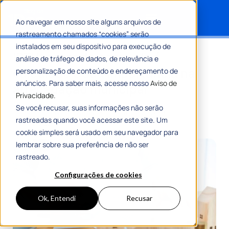
Ao navegar em nosso site alguns arquivos de
rastreamento chamados “cookies” serão
Search for:
instalados em seu dispositivo para execução de
IPTU: entenda como ele é
análise de tráfego de dados, de relevância e
calculado e sua importância na
personalização de conteúdo e endereçamento de
anúncios. Para saber mais, acesse nosso
Aviso de
arrecadação municipal
Privacidade.
Se você recusar, suas informações não serão
Por
Maria Flávia Tavares
03 Junho 2024
rastreadas quando você acessar este site. Um
7 Min De Leitura
cookie simples será usado em seu navegador para
lembrar sobre sua preferência de não ser
rastreado.
Configurações de cookies
Ok, Entendi
Recusar