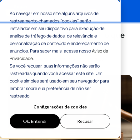
Ao navegar em nosso site alguns arquivos de
rastreamento chamados “cookies” serão
Search for:
instalados em seu dispositivo para execução de
Legislação Fiscal no Brasil: o que
análise de tráfego de dados, de relevância e
você precisa saber
personalização de conteúdo e endereçamento de
anúncios. Para saber mais, acesse nosso
Aviso de
Privacidade.
Por
Romulo Ribeiro Teixeira
20 Março 2026
10 Min De Leitura
Se você recusar, suas informações não serão
rastreadas quando você acessar este site. Um
cookie simples será usado em seu navegador para
lembrar sobre sua preferência de não ser
rastreado.
Configurações de cookies
Ok, Entendi
Recusar