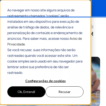
Ao navegar em nosso site alguns arquivos de
rastreamento chamados “cookies” serão
Search for:
instalados em seu dispositivo para execução de
Estudo de Viabilidade Municipal:
análise de tráfego de dados, de relevância e
entenda como é realizado o EVM
personalização de conteúdo e endereçamento de
anúncios. Para saber mais, acesse nosso
Aviso de
Privacidade.
Por
Romulo Ribeiro Teixeira
18 Junho 2026
8 Min De Leitura
Se você recusar, suas informações não serão
rastreadas quando você acessar este site. Um
cookie simples será usado em seu navegador para
lembrar sobre sua preferência de não ser
rastreado.
Configurações de cookies
Ok, Entendi
Recusar