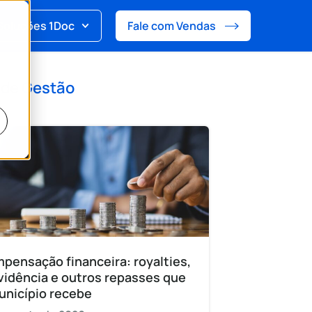
Soluções 1Doc
Fale com Vendas
 de
Gestão
pensação financeira: royalties,
vidência e outros repasses que
unicípio recebe