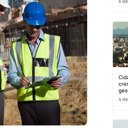
6 de
Cid
cre
ges
4 de