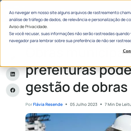
Categorias
Histórias de
Ao navegar em nosso site alguns arquivos de rastreamento chama
análise de tráfego de dados, de relevância e personalização de
Aviso de Privacidade.
Se você recusar, suas informações não serão rastreadas quando 
Home
»
Obras municipais: como as prefeituras podem otimiza
navegador para lembrar sobre sua preferência de não ser rastrea
Obras municipai
Con
prefeituras pode
gestão de obras
Por
Flávia Resende
05 Julho 2023
7 Min De Leit