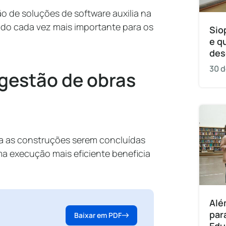
 de soluções de software auxilia na
ndo cada vez mais importante para os
Sio
e q
des
30 d
gestão de obras
a as construções serem concluídas
ma execução mais eficiente beneficia
Alé
par
Baixar em PDF