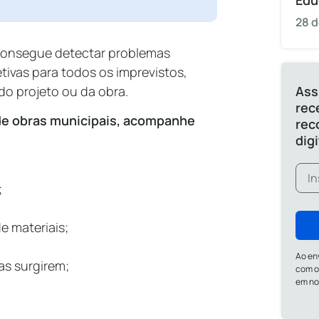
Edu
28 d
 consegue detectar problemas
ivas para todos os imprevistos,
o projeto ou da obra.
Ass
rec
de obras municipais, acompanhe
rec
dig
;
e materiais;
Ao en
as surgirem;
com o
em n