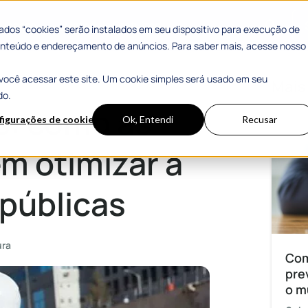
 Sucesso
Materiais Gratuitos
dos “cookies” serão instalados em seu dispositivo para execução de
 conteúdo e endereçamento de anúncios. Para saber mais, acesse nosso
você acessar este site. Um cookie simples será usado em seu
r a gestão de obras públicas
Mais
do.
s: como as
figurações de cookies
Ok, Entendi
Recusar
m otimizar a
 públicas
ura
Com
pre
o m