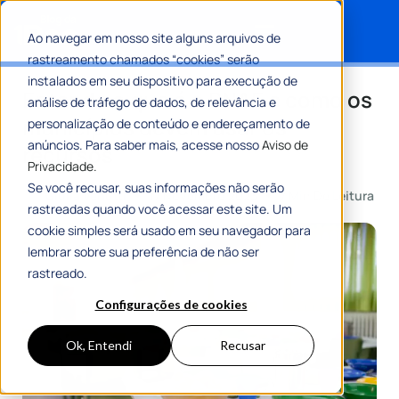
Ao navegar em nosso site alguns arquivos de
rastreamento chamados “cookies” serão
Search for:
instalados em seu dispositivo para execução de
Entenda o que é o PNAE e como os
análise de tráfego de dados, de relevância e
municípios devem usar os
personalização de conteúdo e endereçamento de
anúncios. Para saber mais, acesse nosso
Aviso de
recursos
Privacidade.
Se você recusar, suas informações não serão
Por
Giulia Venutti
17 Novembro 2023
7 Min De Leitura
rastreadas quando você acessar este site. Um
cookie simples será usado em seu navegador para
lembrar sobre sua preferência de não ser
rastreado.
Configurações de cookies
Ok, Entendi
Recusar