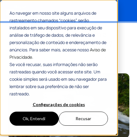
Ao navegar em nosso site alguns arquivos de
rastreamento chamados “cookies” serão
Search for:
instalados em seu dispositivo para execução de
Quais parâmetros definem a
análise de tráfego de dados, de relevância e
potabilidade da água no país?
personalização de conteúdo e endereçamento de
anúncios. Para saber mais, acesse nosso
Aviso de
Privacidade.
Por
Maria Flávia Tavares
29 Dezembro 2025
8 Min De Leitura
Se você recusar, suas informações não serão
rastreadas quando você acessar este site. Um
cookie simples será usado em seu navegador para
lembrar sobre sua preferência de não ser
rastreado.
Configurações de cookies
Ok, Entendi
Recusar