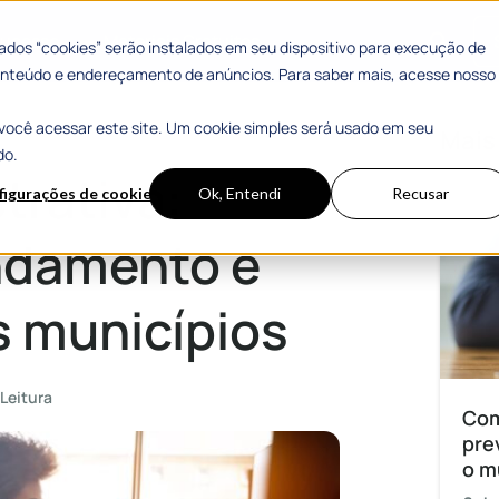
 Sucesso
Materiais Gratuitos
dos “cookies” serão instalados em seu dispositivo para execução de
 conteúdo e endereçamento de anúncios. Para saber mais, acesse nosso
você acessar este site. Um cookie simples será usado em seu
impactos para os municípios
Mais
do.
trativa:
figurações de cookies
Ok, Entendi
Recusar
ndamento e
s municípios
Leitura
Com
pre
o m