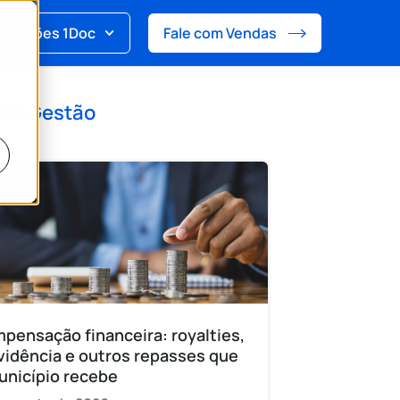
Soluções 1Doc
Fale com Vendas
 de
Gestão
pensação financeira: royalties,
vidência e outros repasses que
unicípio recebe