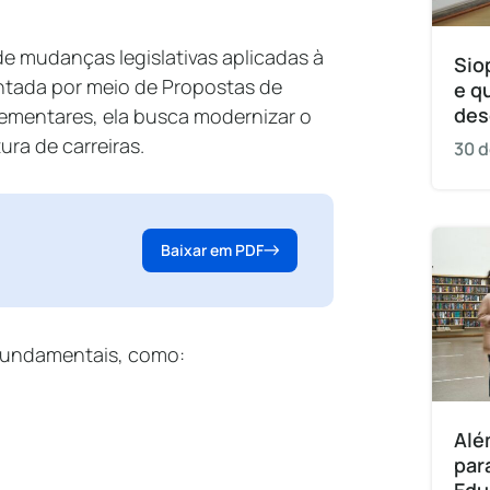
e mudanças legislativas aplicadas à
Sio
ntada por meio de Propostas de
e q
des
ementares, ela busca modernizar o
ura de carreiras.
30 d
Baixar em PDF
 fundamentais, como:
Alé
par