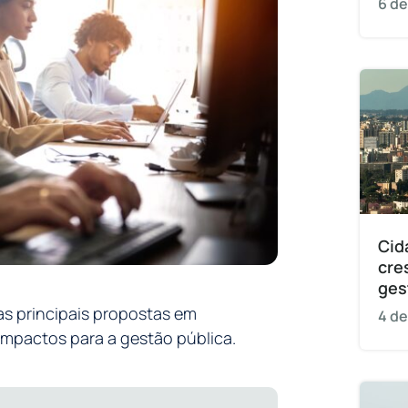
6 de
Cid
cre
ges
as principais propostas em
4 de
impactos para a gestão pública.