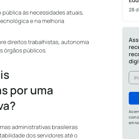
Edu
28 d
o pública às necessidades atuais,
ecnológica e na melhoria
Ass
e direitos trabalhistas, autonomia
rec
s órgãos públicos.
rec
dig
is
s por uma
iva?
Ao en
com o
em n
as administrativas brasileiras
abilidade dos servidores até o