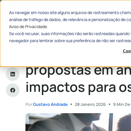
Categorias
Histórias de
Ao navegar em nosso site alguns arquivos de rastreamento chama
análise de tráfego de dados, de relevância e personalização de
Aviso de Privacidade.
Se você recusar, suas informações não serão rastreadas quando 
Home
»
Reforma administrativa: propostas em andamento e 
navegador para lembrar sobre sua preferência de não ser rastrea
Reforma adminis
Con
propostas em a
impactos para o
Por
Gustavo Andrade
28 Janeiro 2026
9 Min De 