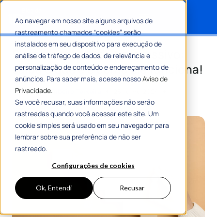
Ao navegar em nosso site alguns arquivos de
rastreamento chamados “cookies” serão
Search for:
instalados em seu dispositivo para execução de
Sistema tributário progressivo:
análise de tráfego de dados, de relevância e
saiba o que é e como ele funciona!
personalização de conteúdo e endereçamento de
anúncios. Para saber mais, acesse nosso
Aviso de
Privacidade.
Por
Romulo Ribeiro Teixeira
25 Julho 2024
6 Min De Leitura
Se você recusar, suas informações não serão
rastreadas quando você acessar este site. Um
cookie simples será usado em seu navegador para
lembrar sobre sua preferência de não ser
rastreado.
Configurações de cookies
Ok, Entendi
Recusar