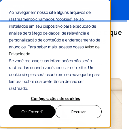
Ao navegar em nosso site alguns arquivos de
rastreamento chamados “cookies” serão
Search for:
instalados em seu dispositivo para execução de
Justiça distributiva: entenda o que
análise de tráfego de dados, de relevância e
é e o papel dela na gestão dos
personalização de conteúdo e endereçamento de
anúncios. Para saber mais, acesse nosso
Aviso de
RPPS
Privacidade.
Se você recusar, suas informações não serão
Por
Romulo Ribeiro Teixeira
23 Dezembro 2025
rastreadas quando você acessar este site. Um
10 Min De Leitura
cookie simples será usado em seu navegador para
lembrar sobre sua preferência de não ser
rastreado.
Configurações de cookies
Ok, Entendi
Recusar