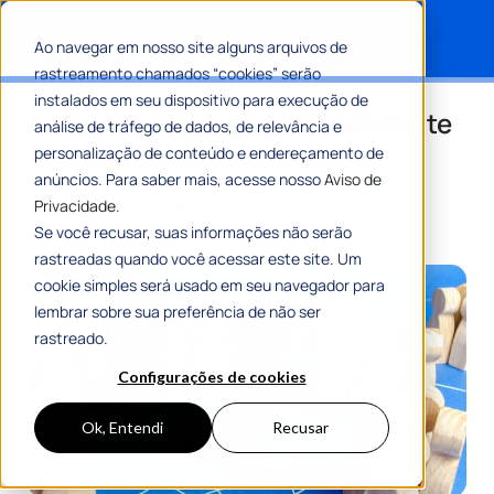
Ao navegar em nosso site alguns arquivos de
rastreamento chamados “cookies” serão
Search for:
instalados em seu dispositivo para execução de
Como o verificador independente
análise de tráfego de dados, de relevância e
atua em consórcios e PPPs
personalização de conteúdo e endereçamento de
anúncios. Para saber mais, acesse nosso
Aviso de
Privacidade.
Por
Romulo Ribeiro Teixeira
23 Janeiro 2025
7 Min De Leitura
Se você recusar, suas informações não serão
rastreadas quando você acessar este site. Um
cookie simples será usado em seu navegador para
lembrar sobre sua preferência de não ser
rastreado.
Configurações de cookies
Ok, Entendi
Recusar