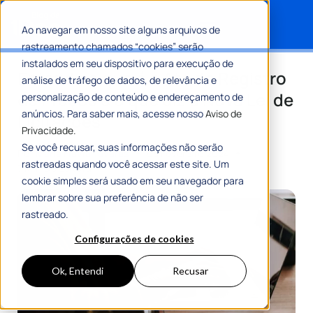
Ao navegar em nosso site alguns arquivos de
rastreamento chamados “cookies” serão
Search for:
instalados em seu dispositivo para execução de
Entenda o que é a Ata de Registro
análise de tráfego de dados, de relevância e
de Preços e o que diz a Nova Lei de
personalização de conteúdo e endereçamento de
anúncios. Para saber mais, acesse nosso
Aviso de
Licitações
Privacidade.
Se você recusar, suas informações não serão
Por
Maria Flávia Tavares
08 Fevereiro 2024
rastreadas quando você acessar este site. Um
7 Min De Leitura
cookie simples será usado em seu navegador para
lembrar sobre sua preferência de não ser
rastreado.
Configurações de cookies
Ok, Entendi
Recusar