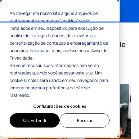
Ao navegar em nosso site alguns arquivos de
rastreamento chamados “cookies” serão
Search for:
instalados em seu dispositivo para execução de
O que mudou nos contratos
análise de tráfego de dados, de relevância e
administrativos com a nova lei de
personalização de conteúdo e endereçamento de
anúncios. Para saber mais, acesse nosso
Aviso de
licitações?
Privacidade.
Se você recusar, suas informações não serão
Por
Maria Flávia Tavares
27 Setembro 2023
rastreadas quando você acessar este site. Um
7 Min De Leitura
cookie simples será usado em seu navegador para
lembrar sobre sua preferência de não ser
rastreado.
Configurações de cookies
Ok, Entendi
Recusar