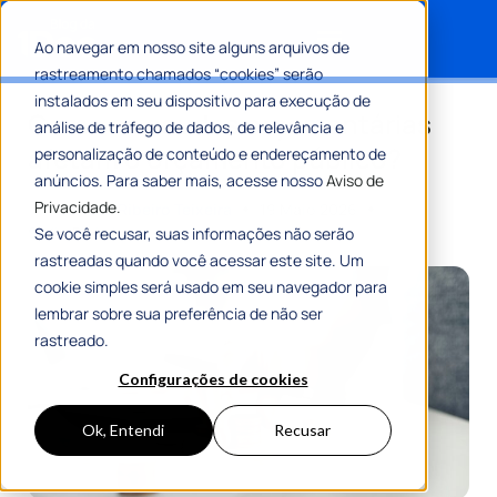
Ao navegar em nosso site alguns arquivos de
rastreamento chamados “cookies” serão
Search for:
instalados em seu dispositivo para execução de
Como as caudas orçamentárias
análise de tráfego de dados, de relevância e
afetam o orçamento público?
personalização de conteúdo e endereçamento de
anúncios. Para saber mais, acesse nosso
Aviso de
Privacidade.
Por
Romulo Ribeiro Teixeira
19 Maio 2026
9 Min De Leitura
Se você recusar, suas informações não serão
rastreadas quando você acessar este site. Um
cookie simples será usado em seu navegador para
lembrar sobre sua preferência de não ser
rastreado.
Configurações de cookies
Ok, Entendi
Recusar