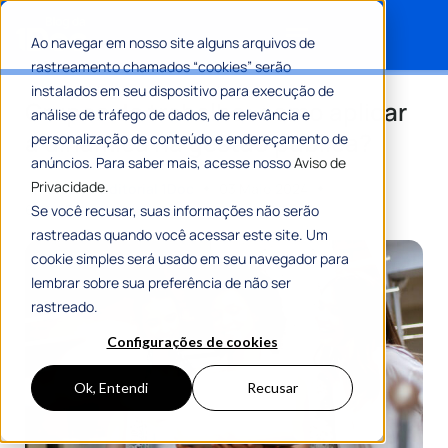
Ao navegar em nosso site alguns arquivos de
rastreamento chamados “cookies” serão
Search for:
instalados em seu dispositivo para execução de
Grupos de trabalho: como aplicar
análise de tráfego de dados, de relevância e
a dinâmica na gestão pública?
personalização de conteúdo e endereçamento de
anúncios. Para saber mais, acesse nosso
Aviso de
Privacidade.
Por
Equipe Editorial 1Doc
03 Maio 2024
6 Min De Leitura
Se você recusar, suas informações não serão
rastreadas quando você acessar este site. Um
cookie simples será usado em seu navegador para
lembrar sobre sua preferência de não ser
rastreado.
Configurações de cookies
Ok, Entendi
Recusar