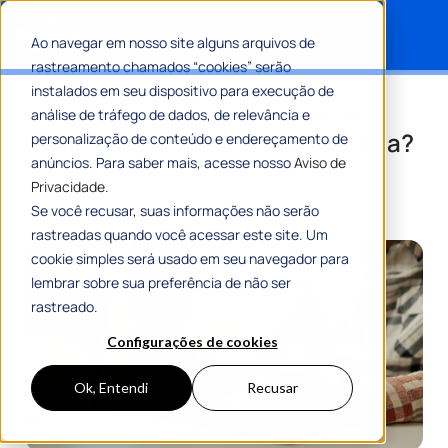
Ao navegar em nosso site alguns arquivos de
rastreamento chamados “cookies” serão
Search for:
instalados em seu dispositivo para execução de
O que é Instrução Normativa e
análise de tráfego de dados, de relevância e
qual seu papel na gestão pública?
personalização de conteúdo e endereçamento de
anúncios. Para saber mais, acesse nosso
Aviso de
Privacidade.
Por
Romulo Ribeiro Teixeira
15 Abril 2025
8 Min De Leitura
Se você recusar, suas informações não serão
rastreadas quando você acessar este site. Um
cookie simples será usado em seu navegador para
lembrar sobre sua preferência de não ser
rastreado.
Configurações de cookies
Ok, Entendi
Recusar