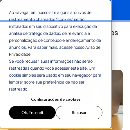
Ao navegar em nosso site alguns arquivos de
rastreamento chamados “cookies” serão
Search for:
instalados em seu dispositivo para execução de
Comunicados internos: melhores
análise de tráfego de dados, de relevância e
práticas e modelos essenciais
personalização de conteúdo e endereçamento de
anúncios. Para saber mais, acesse nosso
Aviso de
Privacidade.
Por
Equipe Editorial 1Doc
25 Março 2025
9 Min De Leitura
Se você recusar, suas informações não serão
rastreadas quando você acessar este site. Um
cookie simples será usado em seu navegador para
lembrar sobre sua preferência de não ser
rastreado.
Configurações de cookies
Ok, Entendi
Recusar