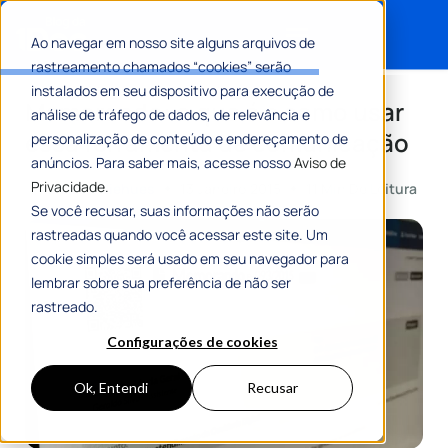
Ao navegar em nosso site alguns arquivos de
rastreamento chamados “cookies” serão
Search for:
instalados em seu dispositivo para execução de
Memorando: o que é e como usar
análise de tráfego de dados, de relevância e
essa ferramenta de comunicação
personalização de conteúdo e endereçamento de
anúncios. Para saber mais, acesse nosso
Aviso de
Privacidade.
Por
Jaison Niehues
13 Janeiro 2015
11 Min De Leitura
Se você recusar, suas informações não serão
rastreadas quando você acessar este site. Um
cookie simples será usado em seu navegador para
lembrar sobre sua preferência de não ser
rastreado.
Configurações de cookies
Ok, Entendi
Recusar