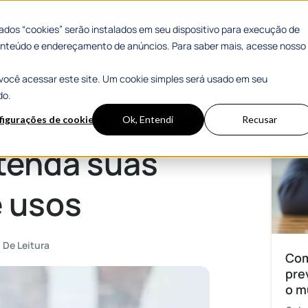
 Sucesso
Materiais Gratuitos
dos “cookies” serão instalados em seu dispositivo para execução de
 conteúdo e endereçamento de anúncios. Para saber mais, acesse nosso
você acessar este site. Um cookie simples será usado em seu
suas características e usos
Mais
do.
entre ofício e
figurações de cookies
Ok, Entendi
Recusar
enda suas
e usos
 De Leitura
Com
pre
o m