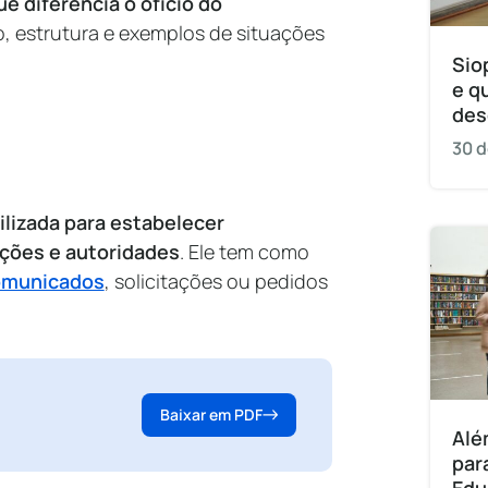
e diferencia o ofício do
, estrutura e exemplos de situações
Sio
e q
des
30 d
ilizada para estabelecer
ições e autoridades
. Ele tem como
omunicados
, solicitações ou pedidos
Baixar em PDF
Alé
par