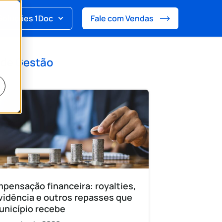
Soluções 1Doc
Fale com Vendas
 de
Gestão
pensação financeira: royalties,
vidência e outros repasses que
unicípio recebe