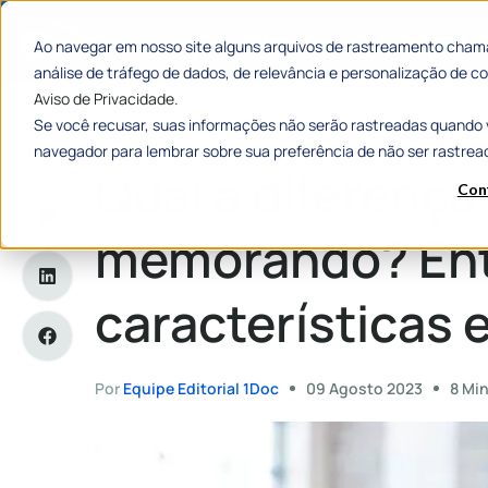
Categorias
Histórias de
Ao navegar em nosso site alguns arquivos de rastreamento chama
análise de tráfego de dados, de relevância e personalização de
Aviso de Privacidade.
Se você recusar, suas informações não serão rastreadas quando 
Home
»
Qual a diferença entre ofício e memorando? Entenda 
navegador para lembrar sobre sua preferência de não ser rastrea
Qual a diferença 
Con
memorando? Ent
características 
Por
Equipe Editorial 1Doc
09 Agosto 2023
8 Min