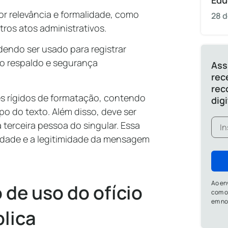
Edu
or relevância e formalidade, como
28 d
ros atos administrativos.
odendo ser usado para registrar
do respaldo e segurança
Ass
rec
rec
s rígidos de formatação, contendo
dig
o do texto. Além disso, deve ser
 terceira pessoa do singular. Essa
iedade e a legitimidade da mensagem
Ao en
 de uso do ofício
com o
em n
lica