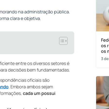
emorando na administração pública.
rma clara e objetiva.
Fed
os 
os 
3 de
ciente entre os diversos setores é
para decisões bem fundamentadas.
spondências oficiais são
ando
. Embora ambos sejam
nformações,
cada um possui