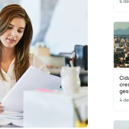
6 de
Cid
cre
ges
4 de