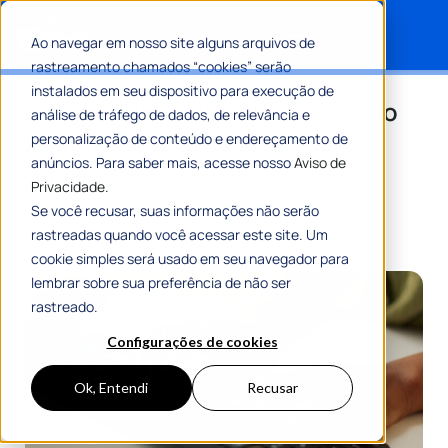
Ao navegar em nosso site alguns arquivos de
rastreamento chamados “cookies” serão
Search for:
instalados em seu dispositivo para execução de
Como o Plano de Transformação
análise de tráfego de dados, de relevância e
Digital impacta os serviços
personalização de conteúdo e endereçamento de
anúncios. Para saber mais, acesse nosso
Aviso de
públicos?
Privacidade.
Se você recusar, suas informações não serão
Por
Maria Flávia Tavares
20 Maio 2026
rastreadas quando você acessar este site. Um
6 Min De Leitura
cookie simples será usado em seu navegador para
lembrar sobre sua preferência de não ser
rastreado.
Configurações de cookies
Ok, Entendi
Recusar