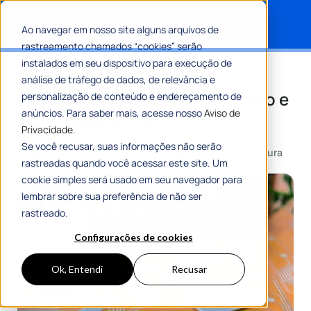
Ao navegar em nosso site alguns arquivos de
rastreamento chamados “cookies” serão
Search for:
instalados em seu dispositivo para execução de
Comunicação Pública: a
análise de tráfego de dados, de relevância e
importância de focar no cidadão e
personalização de conteúdo e endereçamento de
anúncios. Para saber mais, acesse nosso
Aviso de
na transparência
Privacidade.
Se você recusar, suas informações não serão
Por
Flávia Resende
07 Junho 2023
8 Min De Leitura
rastreadas quando você acessar este site. Um
cookie simples será usado em seu navegador para
lembrar sobre sua preferência de não ser
rastreado.
Configurações de cookies
Ok, Entendi
Recusar