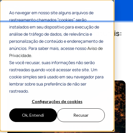
Ao navegar em nosso site alguns arquivos de
rastreamento chamados “cookies” serão
Search for:
instalados em seu dispositivo para execução de
Prevenção de desastres naturais:
análise de tráfego de dados, de relevância e
como as gestões municipais
personalização de conteúdo e endereçamento de
anúncios. Para saber mais, acesse nosso
Aviso de
devem agir?
Privacidade.
Se você recusar, suas informações não serão
Por
Equipe Editorial 1Doc
11 Março 2024
rastreadas quando você acessar este site. Um
5 Min De Leitura
cookie simples será usado em seu navegador para
lembrar sobre sua preferência de não ser
rastreado.
Configurações de cookies
Ok, Entendi
Recusar