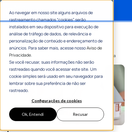
Ao navegar em nosso site alguns arquivos de
rastreamento chamados “cookies” serão
Search for:
instalados em seu dispositivo para execução de
Entenda o papel do ITBI na
análise de tráfego de dados, de relevância e
arrecadação municipal
personalização de conteúdo e endereçamento de
anúncios. Para saber mais, acesse nosso
Aviso de
Privacidade.
Por
Flávia Resende
17 Abril 2024
6 Min De Leitura
Se você recusar, suas informações não serão
rastreadas quando você acessar este site. Um
cookie simples será usado em seu navegador para
lembrar sobre sua preferência de não ser
rastreado.
Configurações de cookies
Ok, Entendi
Recusar