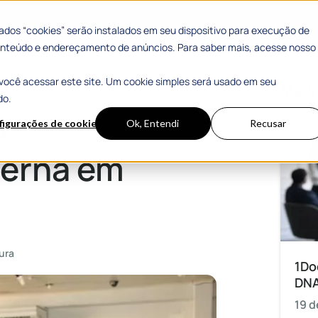
 Sucesso
Materiais Gratuitos
dos “cookies” serão instalados em seu dispositivo para execução de
 conteúdo e endereçamento de anúncios. Para saber mais, acesse nosso
você acessar este site. Um cookie simples será usado em seu
Mais
do.
a
figurações de cookies
Ok, Entendi
Recusar
terna em
ura
1Do
DN
19 d