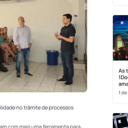
As 
1Do
am
1 de
gilidade no trâmite de processos
ntam com mais uma ferramenta para