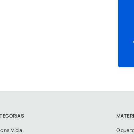
TEGORIAS
MATERI
c na Mídia
O que to