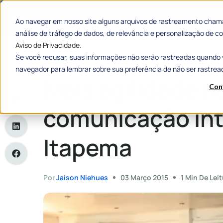
Categorias
Histórias de
Ao navegar em nosso site alguns arquivos de rastreamento chama
análise de tráfego de dados, de relevância e personalização de
Aviso de Privacidade.
Se você recusar, suas informações não serão rastreadas quando 
Home
»
Mais agilidade na comunicação interna em Itapema
navegador para lembrar sobre sua preferência de não ser rastrea
Mais agilidade n
Con
comunicação in
Itapema
Por
Jaison Niehues
03 Março 2015
1 Min De Leit