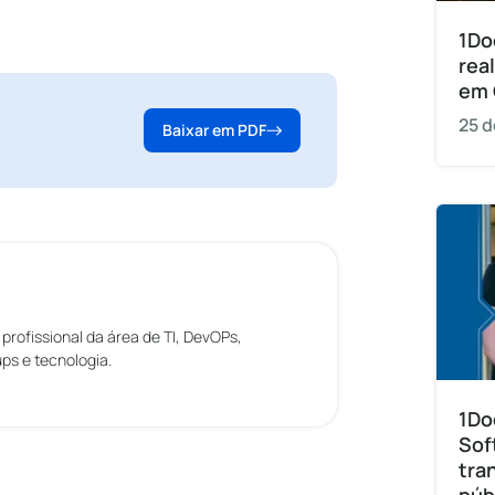
1Do
rea
em 
25 d
Baixar em PDF
rofissional da área de TI, DevOPs,
ps e tecnologia.
1Do
Sof
tra