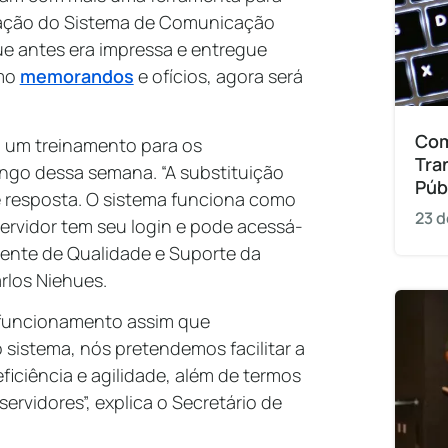
ntação do Sistema de Comunicação
e antes era impressa e entregue
omo
memorandos
e ofícios, agora será
Com
 um treinamento para os
Tra
ongo dessa semana. “A substituição
Púb
e resposta. O sistema funciona como
23 d
ervidor tem seu login e pode acessá-
erente de Qualidade e Suporte da
rlos Niehues.
m funcionamento assim que
 sistema, nós pretendemos facilitar a
ficiência e agilidade, além de termos
ervidores”, explica o Secretário de