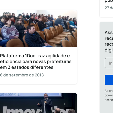
púb
27 d
Ass
rec
rec
dig
Plataforma 1Doc traz agilidade e
eficiência para novas prefeituras
em 3 estados diferentes
6 de setembro de 2018
Ao en
com o
em n