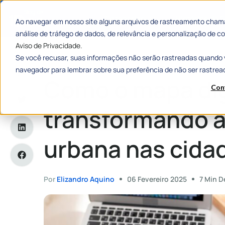
Categorias
Histórias de
Ao navegar em nosso site alguns arquivos de rastreamento chama
análise de tráfego de dados, de relevância e personalização de
Aviso de Privacidade.
Se você recusar, suas informações não serão rastreadas quando 
Home
»
Como o mapa digital está transformando a gestão urb
navegador para lembrar sobre sua preferência de não ser rastrea
Como o mapa dig
Con
transformando a
urbana nas cidad
Por
Elizandro Aquino
06 Fevereiro 2025
7 Min D