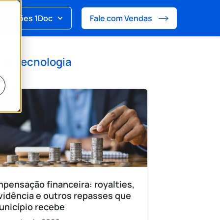
Soluções 1Doc
Fale com Vendas
 de
Tecnologia
pensação financeira: royalties,
vidência e outros repasses que
unicípio recebe