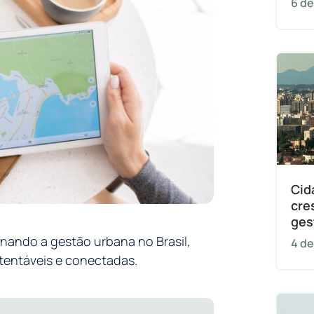
6 de
Cid
cre
ges
onando a gestão urbana no Brasil,
4 de
stentáveis e conectadas.