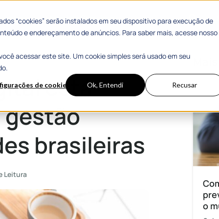
 Sucesso
Materiais Gratuitos
dos “cookies” serão instalados em seu dispositivo para execução de
 conteúdo e endereçamento de anúncios. Para saber mais, acesse nosso
você acessar este site. Um cookie simples será usado em seu
ana nas cidades brasileiras
Mais
do.
ital está
figurações de cookies
Ok, Entendi
Recusar
 gestão
es brasileiras
e Leitura
Com
pre
o m