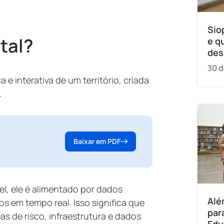
Sio
ital?
e q
des
30 d
e interativa de um território, criada
s.
Baixar em PDF
l, ele é alimentado por dados
Alé
s em tempo real. Isso significa que
par
 de risco, infraestrutura e dados