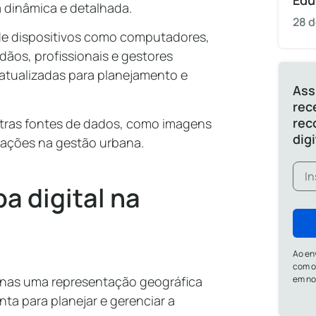
Edu
a dinâmica e detalhada.
28 d
de dispositivos como computadores,
dãos, profissionais e gestores
atualizadas para planejamento e
Ass
rec
rec
utras fontes de dados, como imagens
dig
icações na gestão urbana.
a digital na
Ao en
com o
penas uma representação geográfica
em n
ta para planejar e gerenciar a