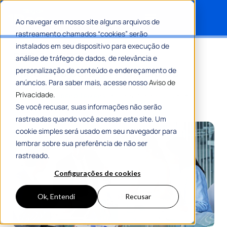
Ao navegar em nosso site alguns arquivos de
rastreamento chamados “cookies” serão
Search for:
instalados em seu dispositivo para execução de
PEC 66/2023: entenda os
análise de tráfego de dados, de relevância e
impactos para os municípios
personalização de conteúdo e endereçamento de
anúncios. Para saber mais, acesse nosso
Aviso de
Privacidade.
Por
Romulo Ribeiro Teixeira
03 Setembro 2025
8 Min De Leitura
Se você recusar, suas informações não serão
rastreadas quando você acessar este site. Um
cookie simples será usado em seu navegador para
lembrar sobre sua preferência de não ser
rastreado.
Configurações de cookies
Ok, Entendi
Recusar