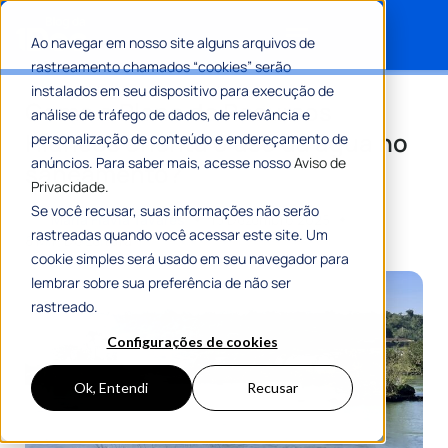
Ao navegar em nosso site alguns arquivos de
rastreamento chamados “cookies” serão
Search for:
instalados em seu dispositivo para execução de
Como o Plano de Recursos
análise de tráfego de dados, de relevância e
Hídricos orienta o uso da água no
personalização de conteúdo e endereçamento de
anúncios. Para saber mais, acesse nosso
Aviso de
saneamento?
Privacidade.
Se você recusar, suas informações não serão
Por
Maria Flávia Tavares
15 Dezembro 2025
rastreadas quando você acessar este site. Um
8 Min De Leitura
cookie simples será usado em seu navegador para
lembrar sobre sua preferência de não ser
rastreado.
Configurações de cookies
Ok, Entendi
Recusar