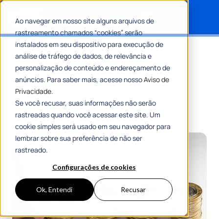
Ao navegar em nosso site alguns arquivos de
rastreamento chamados “cookies” serão
Search for:
instalados em seu dispositivo para execução de
Entenda o princípio da
análise de tráfego de dados, de relevância e
anterioridade na administração
personalização de conteúdo e endereçamento de
anúncios. Para saber mais, acesse nosso
Aviso de
pública
Privacidade.
Se você recusar, suas informações não serão
Por
Romulo Ribeiro Teixeira
30 Agosto 2024
rastreadas quando você acessar este site. Um
7 Min De Leitura
cookie simples será usado em seu navegador para
lembrar sobre sua preferência de não ser
rastreado.
Configurações de cookies
Ok, Entendi
Recusar