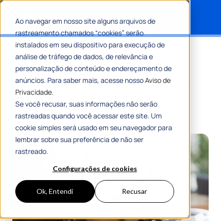
Ao navegar em nosso site alguns arquivos de
rastreamento chamados “cookies” serão
Search for:
instalados em seu dispositivo para execução de
Automatização de processos
análise de tráfego de dados, de relevância e
licitatórios: saiba como
personalização de conteúdo e endereçamento de
anúncios. Para saber mais, acesse nosso
Aviso de
modernizar a gestão municipal
Privacidade.
Se você recusar, suas informações não serão
Por
Maria Flávia Tavares
23 Outubro 2024
rastreadas quando você acessar este site. Um
7 Min De Leitura
cookie simples será usado em seu navegador para
lembrar sobre sua preferência de não ser
rastreado.
Configurações de cookies
Ok, Entendi
Recusar