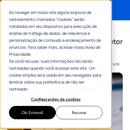
Ao navegar em nosso site alguns arquivos de
rastreamento chamados “cookies” serão
Search for:
instalados em seu dispositivo para execução de
Startup catarinense é uma das
análise de tráfego de dados, de relevância e
poucas brasileiras a atuar no Setor
personalização de conteúdo e endereçamento de
anúncios. Para saber mais, acesse nosso
Aviso de
Público
Privacidade.
Se você recusar, suas informações não serão
Por
Jaison Niehues
17 Janeiro 2016
1 Min De Leitura
rastreadas quando você acessar este site. Um
cookie simples será usado em seu navegador para
lembrar sobre sua preferência de não ser
rastreado.
Configurações de cookies
Ok, Entendi
Recusar