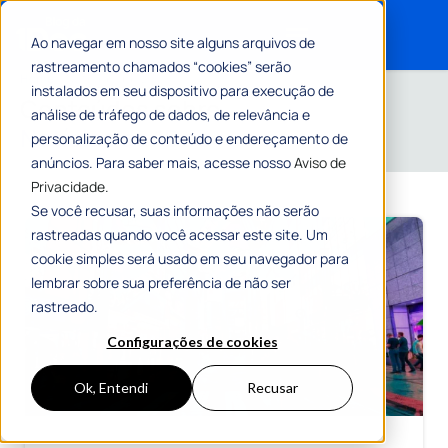
Ao navegar em nosso site alguns arquivos de
rastreamento chamados “cookies” serão
Search for:
Home
»
Notícias da 1Doc
instalados em seu dispositivo para execução de
Conteúdos sobre
análise de tráfego de dados, de relevância e
Notícias da 1Doc
personalização de conteúdo e endereçamento de
anúncios. Para saber mais, acesse nosso
Aviso de
Privacidade.
Se você recusar, suas informações não serão
rastreadas quando você acessar este site. Um
cookie simples será usado em seu navegador para
lembrar sobre sua preferência de não ser
rastreado.
Configurações de cookies
Ok, Entendi
Recusar