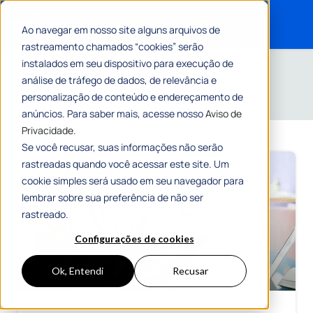
Ao navegar em nosso site alguns arquivos de
rastreamento chamados “cookies” serão
Search for:
Home
»
Obras.gov
instalados em seu dispositivo para execução de
Conteúdos sobre
análise de tráfego de dados, de relevância e
Obras.gov
personalização de conteúdo e endereçamento de
anúncios. Para saber mais, acesse nosso
Aviso de
Privacidade.
Se você recusar, suas informações não serão
rastreadas quando você acessar este site. Um
cookie simples será usado em seu navegador para
lembrar sobre sua preferência de não ser
rastreado.
Configurações de cookies
Ok, Entendi
Recusar