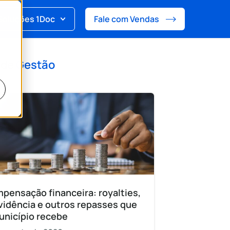
Soluções 1Doc
Fale com Vendas
 de
Gestão
pensação financeira: royalties,
vidência e outros repasses que
unicípio recebe