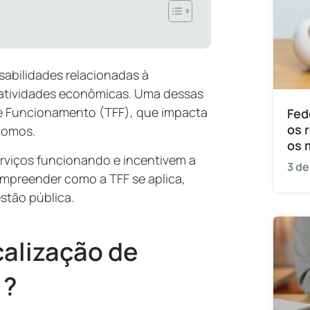
sabilidades relacionadas à
e atividades econômicas. Uma dessas
 de Funcionamento (TFF), que impacta
Fed
os 
ônomos.
os 
rviços funcionando e incentivem a
3 de
ompreender como a TFF se aplica,
stão pública.
calização de
)?