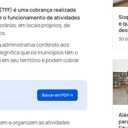
(TFF) é uma cobrança realizada
Sio
zar o funcionamento de atividades
e q
rárias, em locais próprios, de
des
os.
30 d
a
administrativa conferido aos
significa que os municípios têm o
s em seu território e podem cobrar
Baixar em PDF
Alé
par
lem e organizem as atividades