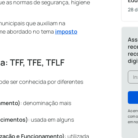
Edu
ue as normas de segurança, higiene
28 d
municipais que auxiliam na
orme abordado no tema
imposto
Ass
rec
rec
: TFF, TFE, TFLF
dig
ode ser conhecida por diferentes
namento)
: denominação mais
Ao en
com o
lecimentos)
: usada em alguns
em n
lização e Funcionamento)
: utilizada