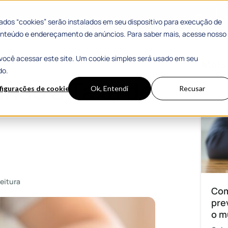
 Sucesso
Materiais Gratuitos
dos “cookies” serão instalados em seu dispositivo para execução de
 conteúdo e endereçamento de anúncios. Para saber mais, acesse nosso
você acessar este site. Um cookie simples será usado em seu
cionamento
Mais
do.
undo a Taxa de
figurações de cookies
Ok, Entendi
Recusar
eitura
Com
pre
o m