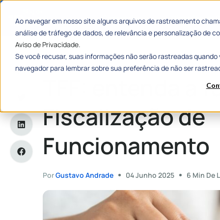
Categorias
Histórias de
Ao navegar em nosso site alguns arquivos de rastreamento chama
análise de tráfego de dados, de relevância e personalização de
Aviso de Privacidade.
Se você recusar, suas informações não serão rastreadas quando 
Home
»
TFF: entenda a fundo a Taxa de Fiscalização de Fun
navegador para lembrar sobre sua preferência de não ser rastrea
TFF: entenda a f
Con
Fiscalização de
Funcionamento
Por
Gustavo Andrade
04 Junho 2025
6 Min De L