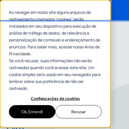
Ao navegar em nosso site alguns arquivos de
rastreamento chamados “cookies” serão
Search for:
instalados em seu dispositivo para execução de
Home
»
A revolução tecnológica no São João de Caruaru:
análise de tráfego de dados, de relevância e
ganhos e impactos da implementação da 1Doc
personalização de conteúdo e endereçamento de
A revolução tecnológica no São
anúncios. Para saber mais, acesse nosso
Aviso de
João de Caruaru: ganhos e
Privacidade.
Se você recusar, suas informações não serão
impactos da implementação da
rastreadas quando você acessar este site. Um
1Doc
cookie simples será usado em seu navegador para
lembrar sobre sua preferência de não ser
rastreado.
68.424
30.383
assinaturas realizadas
pessoas atendidas via
Configurações de cookies
em 2024 via 1Doc
1Doc em 2024
Ok, Entendi
Recusar