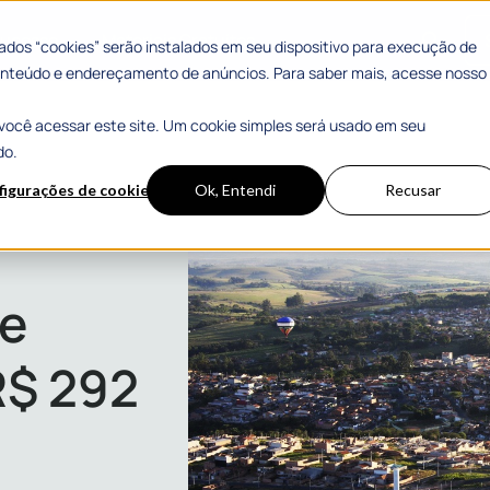
 Sucesso
Materiais Gratuitos
dos “cookies” serão instalados em seu dispositivo para execução de
 conteúdo e endereçamento de anúncios. Para saber mais, acesse nosso
você acessar este site. Um cookie simples será usado em seu
do.
figurações de cookies
Ok, Entendi
Recusar
 mil
 e
R$ 292