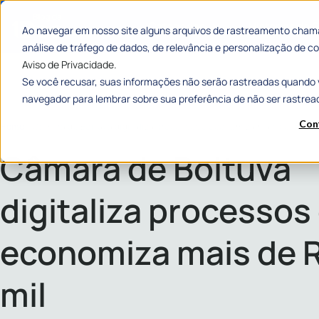
Categorias
Histórias de
Ao navegar em nosso site alguns arquivos de rastreamento chama
análise de tráfego de dados, de relevância e personalização de
Aviso de Privacidade.
Se você recusar, suas informações não serão rastreadas quando 
navegador para lembrar sobre sua preferência de não ser rastrea
Con
Home
»
Câmara de Boituva digitaliza processos e economiza mais de R$ 292
Câmara de Boituva
digitaliza processos
economiza mais de 
mil