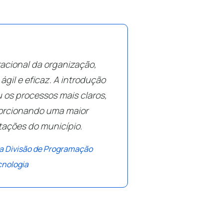
racional da organização,
gil e eficaz. A introdução
 os processos mais claros,
orcionando uma maior
itações do município.
da Divisão de Programação
cnologia