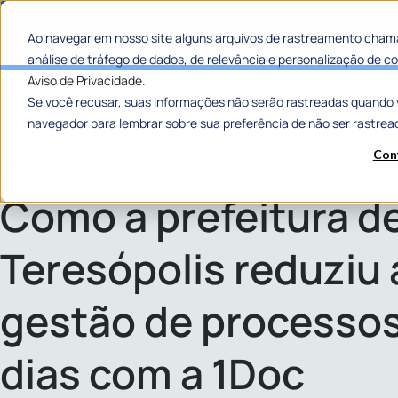
Categorias
Histórias de
Ao navegar em nosso site alguns arquivos de rastreamento chama
análise de tráfego de dados, de relevância e personalização de
Aviso de Privacidade.
Se você recusar, suas informações não serão rastreadas quando 
navegador para lembrar sobre sua preferência de não ser rastrea
Con
Home
»
Como a prefeitura de Teresópolis reduziu a gestão de processos em 
Como a prefeitura d
Teresópolis reduziu 
gestão de processos
dias com a 1Doc