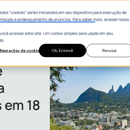
 Sucesso
Materiais Gratuitos
dos “cookies” serão instalados em seu dispositivo para execução de
 conteúdo e endereçamento de anúncios. Para saber mais, acesse nosso
você acessar este site. Um cookie simples será usado em seu
do.
figurações de cookies
Ok, Entendi
Recusar
18 dias com a 1Doc
e
a
 em 18