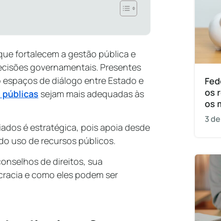
que fortalecem a gestão pública e
ecisões governamentais. Presentes
 espaços de diálogo entre Estado e
Fed
os 
s públicas
sejam mais adequadas às
os 
3 de
iados é estratégica, pois apoia desde
 do uso de recursos públicos.
onselhos de direitos, sua
cracia e como eles podem ser