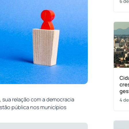
6 de
Cid
cre
ges
s, sua relação com a democracia
4 de
estão pública nos municípios