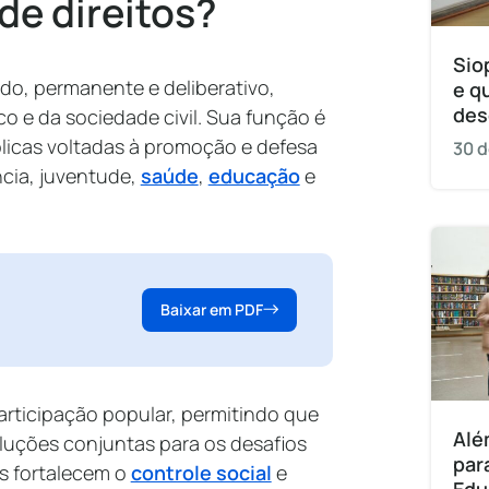
de direitos?
Sio
do, permanente e deliberativo,
e q
des
o e da sociedade civil. Sua função é
blicas voltadas à promoção e defesa
30 d
ncia, juventude,
saúde
,
educação
e
Baixar em PDF
articipação popular, permitindo que
Alé
luções conjuntas para os desafios
par
es fortalecem o
controle social
e