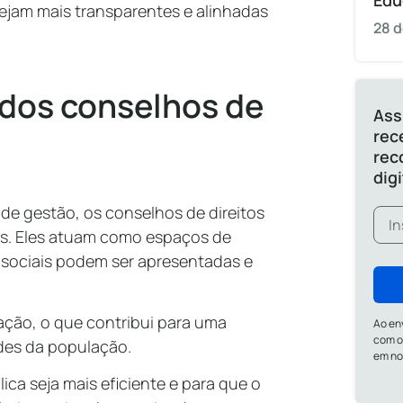
Edu
ejam mais transparentes e alinhadas
28 d
 dos conselhos de
Ass
rec
rec
dig
 de gestão, os conselhos de direitos
cas. Eles atuam como espaços de
sociais podem ser apresentadas e
ação, o que contribui para uma
Ao en
com o
ades da população.
em n
ica seja mais eficiente e para que o