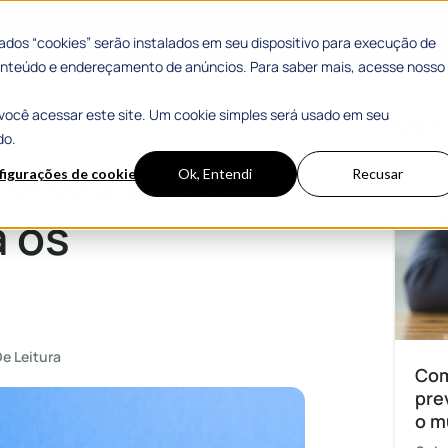
 Sucesso
Materiais Gratuitos
dos “cookies” serão instalados em seu dispositivo para execução de
 conteúdo e endereçamento de anúncios. Para saber mais, acesse nosso
você acessar este site. Um cookie simples será usado em seu
icípios
Mais
do.
eitos e sua
figurações de cookies
Ok, Entendi
Recusar
a os
e Leitura
Com
pre
o m