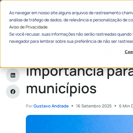
Categorias
Histórias de
Ao navegar em nosso site alguns arquivos de rastreamento chama
análise de tráfego de dados, de relevância e personalização de
Aviso de Privacidade.
Se você recusar, suas informações não serão rastreadas quando 
Home
»
Conselhos de direitos e sua importância para os mun
navegador para lembrar sobre sua preferência de não ser rastrea
Conselhos de dir
Con
importância par
municípios
Por
Gustavo Andrade
16 Setembro 2025
6 Min D