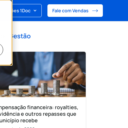
Soluções 1Doc
Fale com Vendas
 de
Gestão
pensação financeira: royalties,
vidência e outros repasses que
unicípio recebe