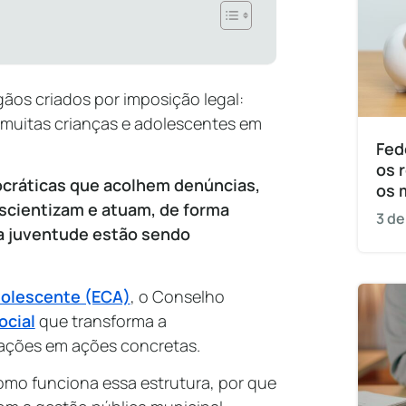
ãos criados por imposição legal:
 muitas crianças e adolescentes em
Fed
os 
ocráticas que acolhem denúncias,
os 
scientizam e atuam, de forma
3 de
 a juventude estão sendo
dolescente (ECA)
, o Conselho
ocial
que transforma a
rações em ações concretas.
mo funciona essa estrutura, por que