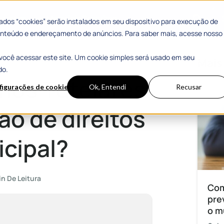
 Sucesso
Materiais Gratuitos
dos “cookies” serão instalados em seu dispositivo para execução de
 conteúdo e endereçamento de anúncios. Para saber mais, acesse nosso
você acessar este site. Um cookie simples será usado em seu
ireitos e na gestão municipal?
Mais
do.
hos Tutelares
figurações de cookies
Ok, Entendi
Recusar
o de direitos
icipal?
in De Leitura
Com
pre
o m