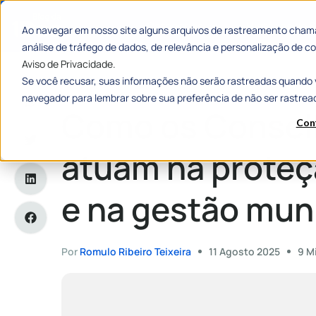
Categorias
Histórias de
Ao navegar em nosso site alguns arquivos de rastreamento chama
análise de tráfego de dados, de relevância e personalização de
Aviso de Privacidade.
Se você recusar, suas informações não serão rastreadas quando 
Home
»
Como os Conselhos Tutelares atuam na proteção de d
navegador para lembrar sobre sua preferência de não ser rastrea
Como os Consel
Con
atuam na proteçã
e na gestão mun
Por
Romulo Ribeiro Teixeira
11 Agosto 2025
9 M