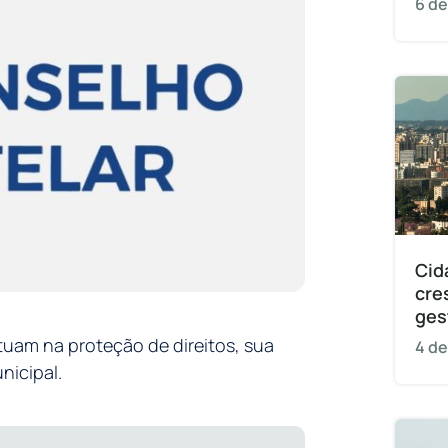
6 de
Cid
cre
ges
uam na proteção de direitos, sua
4 de
nicipal.