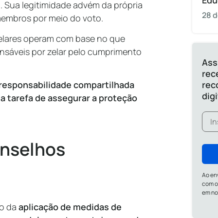
Edu
. Sua legitimidade advém da própria
28 d
membros por meio do voto.
telares operam com base no que
nsáveis por zelar pelo cumprimento
Ass
rec
 responsabilidade compartilhada
rec
dig
na tarefa de assegurar a proteção
onselhos
Ao en
com o
em n
no da
aplicação de medidas de