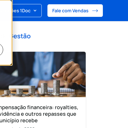
Soluções 1Doc
Fale com Vendas
 de
Gestão
pensação financeira: royalties,
vidência e outros repasses que
unicípio recebe