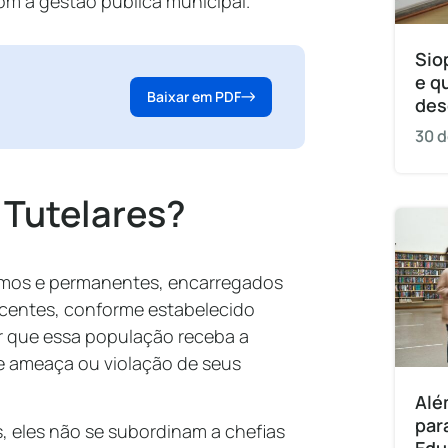
com a gestão pública municipal.
Sio
e q
Baixar em PDF
des
30 d
 Tutelares?
omos e permanentes, encarregados
escentes, conforme estabelecido
r que essa população receba a
e ameaça ou violação de seus
Alé
par
s, eles não se subordinam a chefias