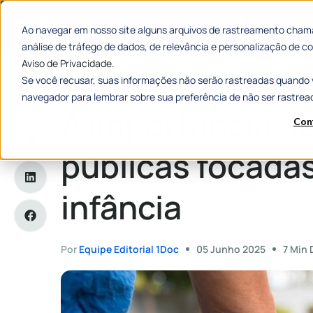
Categorias
Histórias de
Ao navegar em nosso site alguns arquivos de rastreamento chama
análise de tráfego de dados, de relevância e personalização de
Aviso de Privacidade.
Se você recusar, suas informações não serão rastreadas quando 
Home
»
A importância de políticas públicas focadas na primei
navegador para lembrar sobre sua preferência de não ser rastrea
A importância de
Con
públicas focadas
infância
Por
Equipe Editorial 1Doc
05 Junho 2025
7 Min 