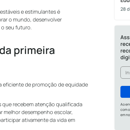
Edu
28 d
estáveis e estimulantes é
orar o mundo, desenvolver
 o seu futuro.
Ass
rec
 da primeira
rec
dig
gia eficiente de promoção de equidade
 que recebem atenção qualificada
Ao en
com o
ar melhor desempenho escolar,
em n
articipar ativamente da vida em