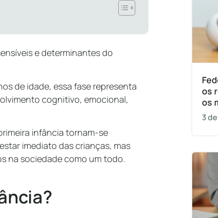
sensíveis e determinantes do
Fed
os de idade, essa fase representa
os 
olvimento cognitivo, emocional,
os 
3 de
primeira infância tornam-se
estar imediato das crianças, mas
os na sociedade como um todo.
fância?