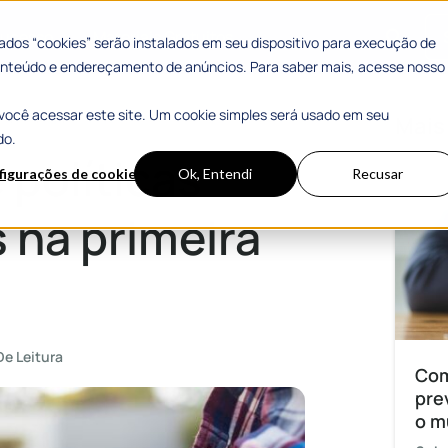
 Sucesso
Materiais Gratuitos
dos “cookies” serão instalados em seu dispositivo para execução de
 conteúdo e endereçamento de anúncios. Para saber mais, acesse nosso
você acessar este site. Um cookie simples será usado em seu
ra infância
Mais
do.
 políticas
figurações de cookies
Ok, Entendi
Recusar
 na primeira
De Leitura
Com
pre
o m