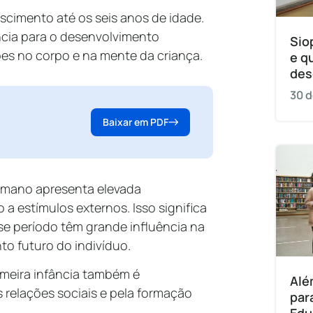
ascimento até os seis anos de idade.
cia para o desenvolvimento
Sio
es no corpo e na mente da criança.
e q
des
30 d
Baixar em PDF
humano apresenta elevada
a estímulos externos. Isso significa
se período têm grande influência na
o futuro do indivíduo.
imeira infância também é
Alé
 relações sociais e pela formação
par