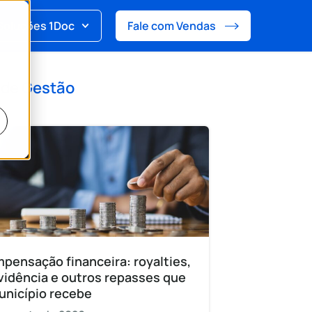
Soluções 1Doc
Fale com Vendas
 de
Gestão
pensação financeira: royalties,
vidência e outros repasses que
unicípio recebe