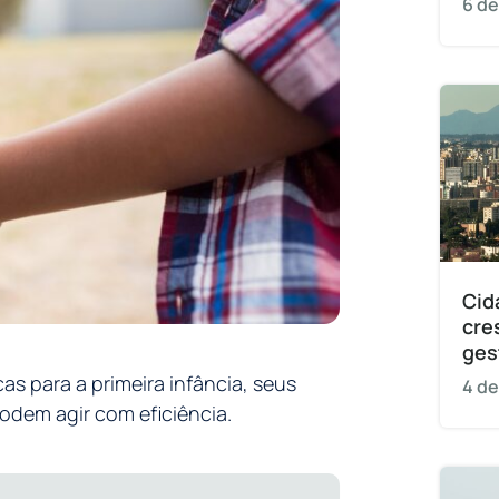
6 de
Cid
cre
ges
as para a primeira infância, seus
4 de
odem agir com eficiência.