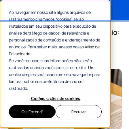
Ao navegar em nosso site alguns arquivos de
rastreamento chamados “cookies” serão
Search for:
instalados em seu dispositivo para execução de
Controladoria-Geral do Município:
análise de tráfego de dados, de relevância e
transparência e boas práticas
personalização de conteúdo e endereçamento de
anúncios. Para saber mais, acesse nosso
Aviso de
Privacidade.
Por
Gustavo Andrade
22 Janeiro 2026
7 Min De Leitura
Se você recusar, suas informações não serão
rastreadas quando você acessar este site. Um
cookie simples será usado em seu navegador para
lembrar sobre sua preferência de não ser
rastreado.
Configurações de cookies
Ok, Entendi
Recusar