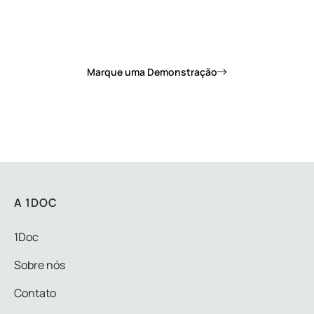
Quer saber como a 1Doc pode mudar de vez o
dia a dia da sua prefeitura?
Marque uma Demonstração
A 1DOC
1Doc
Sobre nós
Contato