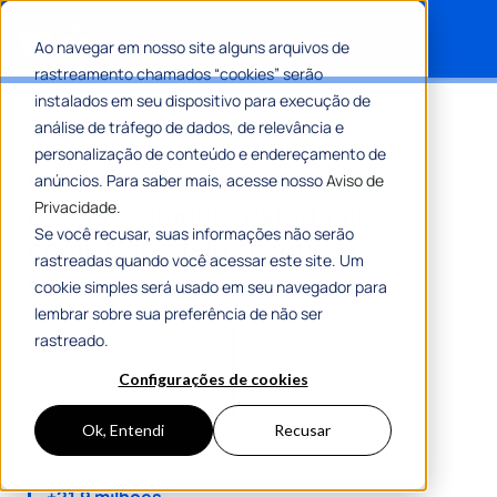
Ao navegar em nosso site alguns arquivos de
rastreamento chamados “cookies” serão
Search for:
instalados em seu dispositivo para execução de
Home
»
Da gestão no papel ao reconhecimento estadual:
análise de tráfego de dados, de relevância e
como Cabedelo se tornou referência na Paraíba
personalização de conteúdo e endereçamento de
Da gestão no papel ao
anúncios. Para saber mais, acesse nosso
Aviso de
reconhecimento estadual:
Privacidade.
Se você recusar, suas informações não serão
como Cabedelo se tornou
rastreadas quando você acessar este site. Um
referência na Paraíba
cookie simples será usado em seu navegador para
lembrar sobre sua preferência de não ser
rastreado.
+R$ 55 milhões
12.473
em economia indireta
assinaturas digitais por
Configurações de cookies
mês, em média
Ok, Entendi
Recusar