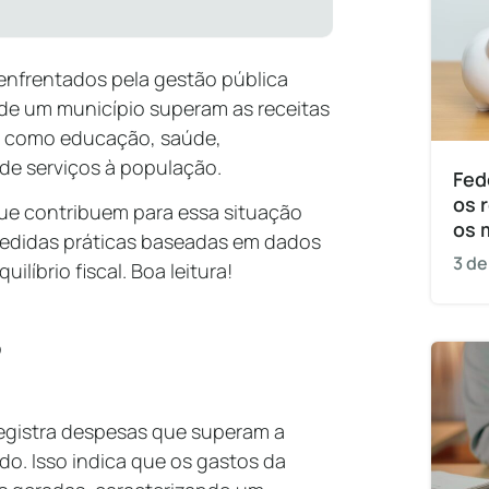
s enfrentados pela gestão pública
 de um município superam as receitas
s como educação, saúde,
 de serviços à população.
Fed
os 
que contribuem para essa situação
os 
 medidas práticas baseadas em dados
3 de
líbrio fiscal. Boa leitura!
?
registra despesas que superam a
o. Isso indica que os gastos da