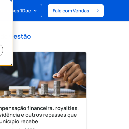
Soluções 1Doc
Fale com Vendas
 de
Gestão
pensação financeira: royalties,
vidência e outros repasses que
unicípio recebe