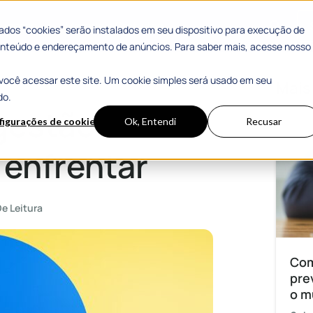
 Sucesso
Materiais Gratuitos
dos “cookies” serão instalados em seu dispositivo para execução de
 conteúdo e endereçamento de anúncios. Para saber mais, acesse nosso
você acessar este site. Um cookie simples será usado em seu
Mais
do.
 gestão
figurações de cookies
Ok, Entendi
Recusar
 enfrentar
De Leitura
Com
pre
o m