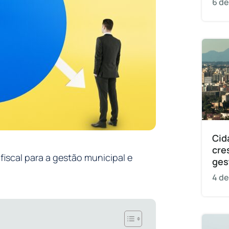
6 de
Cid
cre
 fiscal para a gestão municipal e
ges
4 de