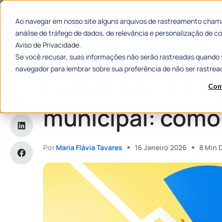
Categorias
Histórias de
Ao navegar em nosso site alguns arquivos de rastreamento chama
análise de tráfego de dados, de relevância e personalização de
Aviso de Privacidade.
Se você recusar, suas informações não serão rastreadas quando 
Home
»
Déficit fiscal na gestão municipal: como enfrentar
navegador para lembrar sobre sua preferência de não ser rastrea
Déficit fiscal na
Con
municipal: como
Por
Maria Flávia Tavares
16 Janeiro 2026
8 Min 