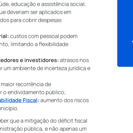
de, educação e assistência social;
que deveriam ser aplicados em
ados para cobrir despesas
ial:
custos com pessoal podem
o, limitando a flexibilidade
cedores e investidores:
atrasos nos
um ambiente de incerteza jurídica e
: maior recorrência de
ar o endividamento público;
bilidade Fiscal
:
aumento dos riscos
unicípio.
ber que a mitigação do déficit fiscal
nistração pública, e não apenas um