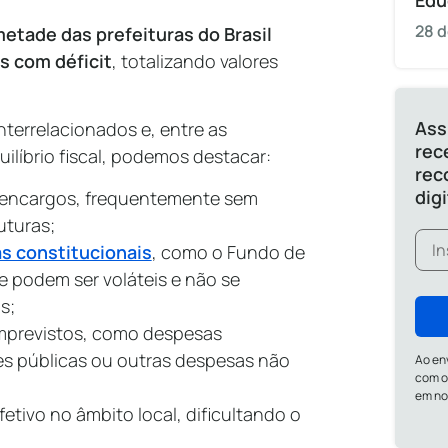
Edu
28 d
etade das prefeituras do Brasil
s com déficit
, totalizando valores
Ass
nterrelacionados e, entre as
rec
uilíbrio fiscal, podemos destacar:
rec
dig
 encargos, frequentemente sem
uturas;
s constitucionais
, como o Fundo de
e podem ser voláteis e não se
as;
imprevistos, como despesas
s públicas ou outras despesas não
Ao en
com o
em n
fetivo no âmbito local, dificultando o