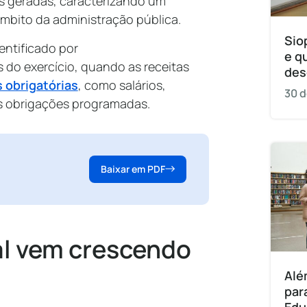
as geradas, caracterizando um
âmbito da administração pública.
Sio
entificado por
e q
 do exercício, quando as receitas
des
 obrigatórias
, como salários,
30 d
s obrigações programadas.
Baixar em PDF
cal vem crescendo
Alé
par