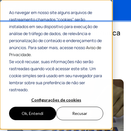
Ao navegar em nosso site alguns arquivos de
rastreamento chamados “cookies” serão
Search for:
instalados em seu dispositivo para execução de
O que é diversificação econômica
análise de tráfego de dados, de relevância e
e por que ela importa para os
personalização de conteúdo e endereçamento de
anúncios. Para saber mais, acesse nosso
Aviso de
municípios?
Privacidade.
Se você recusar, suas informações não serão
Por
Equipe Editorial 1Doc
26 Junho 2025
rastreadas quando você acessar este site. Um
8 Min De Leitura
cookie simples será usado em seu navegador para
lembrar sobre sua preferência de não ser
rastreado.
Configurações de cookies
Ok, Entendi
Recusar