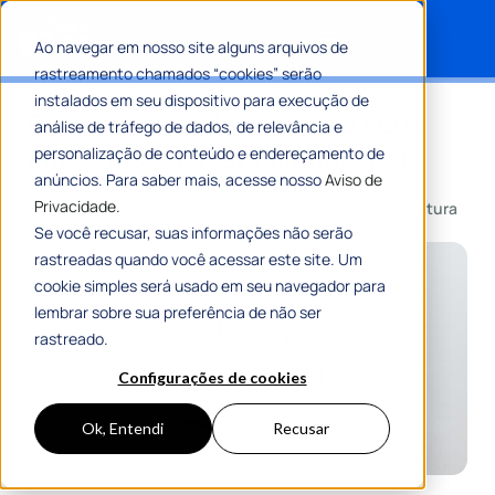
Ao navegar em nosso site alguns arquivos de
rastreamento chamados “cookies” serão
Search for:
instalados em seu dispositivo para execução de
Entenda a dívida pública e seus
análise de tráfego de dados, de relevância e
impactos na gestão municipal
personalização de conteúdo e endereçamento de
anúncios. Para saber mais, acesse nosso
Aviso de
Privacidade.
Por
Gustavo Andrade
20 Abril 2026
8 Min De Leitura
Se você recusar, suas informações não serão
rastreadas quando você acessar este site. Um
cookie simples será usado em seu navegador para
lembrar sobre sua preferência de não ser
rastreado.
Configurações de cookies
Ok, Entendi
Recusar