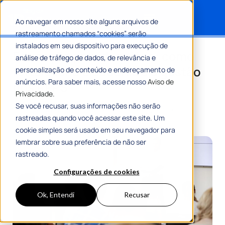
Ao navegar em nosso site alguns arquivos de
rastreamento chamados “cookies” serão
Search for:
instalados em seu dispositivo para execução de
Educação previdenciária: como
análise de tráfego de dados, de relevância e
fortalecer a cidadania e a gestão
personalização de conteúdo e endereçamento de
anúncios. Para saber mais, acesse nosso
Aviso de
nos RPPS
Privacidade.
Se você recusar, suas informações não serão
Por
Equipe Editorial 1Doc
07 Outubro 2025
rastreadas quando você acessar este site. Um
6 Min De Leitura
cookie simples será usado em seu navegador para
lembrar sobre sua preferência de não ser
rastreado.
Configurações de cookies
Ok, Entendi
Recusar