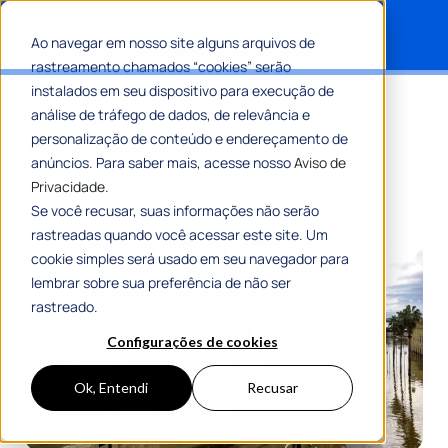
Ao navegar em nosso site alguns arquivos de
rastreamento chamados “cookies” serão
Search for:
instalados em seu dispositivo para execução de
Emergência climática e o papel
análise de tráfego de dados, de relevância e
dos municípios
personalização de conteúdo e endereçamento de
anúncios. Para saber mais, acesse nosso
Aviso de
Privacidade.
Por
Equipe Editorial 1Doc
29 Janeiro 2026
8 Min De Leitura
Se você recusar, suas informações não serão
rastreadas quando você acessar este site. Um
cookie simples será usado em seu navegador para
lembrar sobre sua preferência de não ser
rastreado.
Configurações de cookies
Ok, Entendi
Recusar