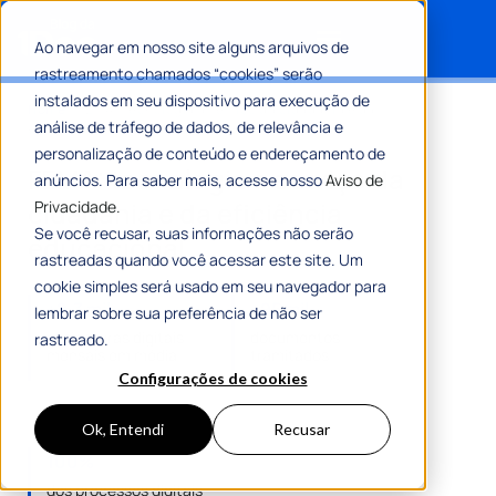
Ao navegar em nosso site alguns arquivos de
rastreamento chamados “cookies” serão
Search for:
instalados em seu dispositivo para execução de
Home
»
FEMA: tecnologia a serviço da cidadania e da
análise de tráfego de dados, de relevância e
eficiência educacional
personalização de conteúdo e endereçamento de
FEMA: tecnologia a serviço da
anúncios. Para saber mais, acesse nosso
Aviso de
cidadania e da eficiência
Privacidade.
Se você recusar, suas informações não serão
educacional
rastreadas quando você acessar este site. Um
cookie simples será usado em seu navegador para
+2.3 mil
+95 mil
lembrar sobre sua preferência de não ser
assinaturas digitais
documentos
rastreado.
mensais em média
tramitados
Configurações de cookies
Ok, Entendi
Recusar
100%
dos processos digitais